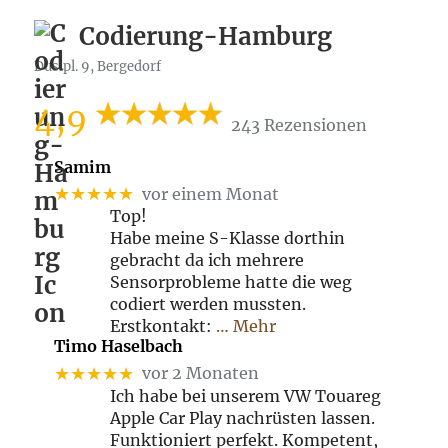
Codierung-Hamburg
Dusipl. 9, Bergedorf
4,9
243 Rezensionen
Samim
★★★★★
vor einem Monat
Top!
Habe meine S-Klasse dorthin
gebracht da ich mehrere
Sensorprobleme hatte die weg
codiert werden mussten.
Erstkontakt:
… Mehr
Timo Haselbach
★★★★★
vor 2 Monaten
Ich habe bei unserem VW Touareg
Apple Car Play nachrüsten lassen.
Funktioniert perfekt. Kompetent,