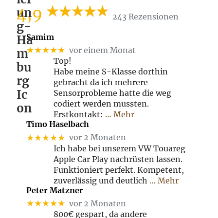
4,9
243 Rezensionen
Samim
★★★★★
vor einem Monat
Top!
Habe meine S-Klasse dorthin
gebracht da ich mehrere
Sensorprobleme hatte die weg
codiert werden mussten.
Erstkontakt:
… Mehr
Timo Haselbach
★★★★★
vor 2 Monaten
Ich habe bei unserem VW Touareg
Apple Car Play nachrüsten lassen.
Funktioniert perfekt. Kompetent,
zuverlässig und deutlich
… Mehr
Peter Matzner
★★★★★
vor 2 Monaten
800€ gespart, da andere