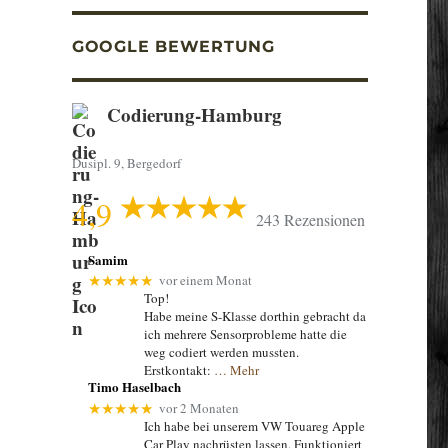
GOOGLE BEWERTUNG
Codierung-Hamburg
Dusipl. 9, Bergedorf
4,9
243 Rezensionen
Samim
vor einem Monat
★★★★★
Top!
Habe meine S-Klasse dorthin gebracht da
ich mehrere Sensorprobleme hatte die
weg codiert werden mussten.
Erstkontakt:
… Mehr
Timo Haselbach
vor 2 Monaten
★★★★★
Ich habe bei unserem VW Touareg Apple
Car Play nachrüsten lassen. Funktioniert