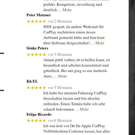
perfekt. Kompetent, zuverlässig und
deutlich
… Mehr
Peter Matzner
vor 2 Monaten
★★★★★
800€ gespart, da andere Werkstatt für
CarPlay nachrüsten einen riesen
Aufwand gemacht hätte und hier kurz
über Software freigeschaltet!
… Mehr
Sönke Peters
vor 3 Monaten
★★★★★
Arman prüft vorher, ob er helfen kann, ist
freundlich und arbeitet konzentriert und
gründlich. Bei mir ging es um Android-
Auto,
… Mehr
Kh EL
vor 5 Monaten
★★★★★
Ich habe bei meinem Fahrzeug CarPlay
freischalten lassen und bin absolut
zufrieden. Einen Termin habe ich sehr
schnell bekommen
… Mehr
Felipe Ricardo
vor 6 Monaten
★★★★★
Ich war dort vor Ort für Apple CarPlay
Vollbildschirm Codieren lassen, hat alles