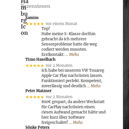
Rezensionen
Samim
★★★★★
vor einem Monat
Top!
Habe meine S-Klasse dorthin
gebracht da ich mehrere
Sensorprobleme hatte die weg
codiert werden mussten.
Erstkontakt:
… Mehr
Timo Haselbach
★★★★★
vor 2 Monaten
Ich habe bei unserem VW Touareg
Apple Car Play nachrüsten lassen.
Funktioniert perfekt. Kompetent,
zuverlässig und deutlich
… Mehr
Peter Matzner
★★★★★
vor 2 Monaten
800€ gespart, da andere Werkstatt
für CarPlay nachrüsten einen
riesen Aufwand gemacht hätte und
hier kurz über Software
freigeschaltet!
… Mehr
Sönke Peters