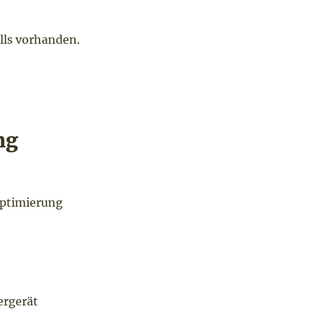
lls vorhanden.
ng
optimierung
ergerät