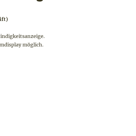
ift)
indigkeitsanzeige.
omdisplay möglich.