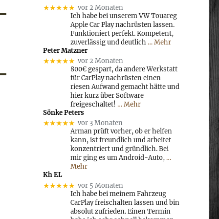
★★★★★
vor 2 Monaten
Ich habe bei unserem VW Touareg
Apple Car Play nachrüsten lassen.
Funktioniert perfekt. Kompetent,
zuverlässig und deutlich
… Mehr
Peter Matzner
★★★★★
vor 2 Monaten
800€ gespart, da andere Werkstatt
für CarPlay nachrüsten einen
riesen Aufwand gemacht hätte und
hier kurz über Software
freigeschaltet!
… Mehr
Sönke Peters
★★★★★
vor 3 Monaten
Arman prüft vorher, ob er helfen
kann, ist freundlich und arbeitet
konzentriert und gründlich. Bei
mir ging es um Android-Auto,
…
Mehr
Kh EL
★★★★★
vor 5 Monaten
Ich habe bei meinem Fahrzeug
CarPlay freischalten lassen und bin
absolut zufrieden. Einen Termin