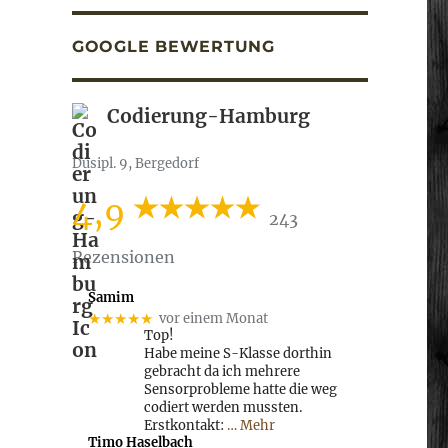
GOOGLE BEWERTUNG
Codierung-Hamburg
Dusipl. 9, Bergedorf
4,9
243
Rezensionen
Samim
★★★★★
vor einem Monat
Top!
Habe meine S-Klasse dorthin
gebracht da ich mehrere
Sensorprobleme hatte die weg
codiert werden mussten.
Erstkontakt:
… Mehr
Timo Haselbach